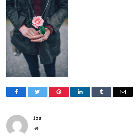
Facebook
Twitter
Pinterest
LinkedIn
Tumblr
Email
Jos
Website