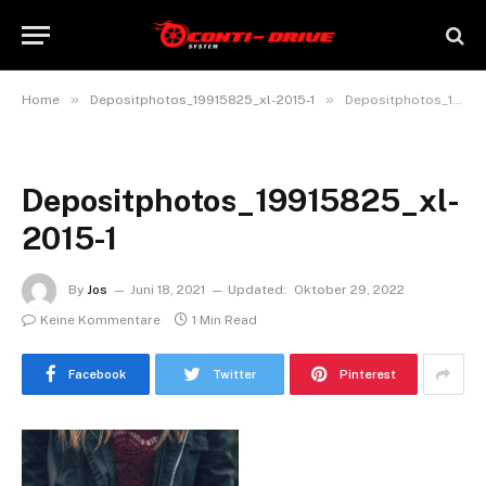
»
»
Home
Depositphotos_19915825_xl-2015-1
Depositphotos_19915825_xl-2015-1
Depositphotos_19915825_xl-
2015-1
By
Jos
Juni 18, 2021
Updated:
Oktober 29, 2022
Keine Kommentare
1 Min Read
Facebook
Twitter
Pinterest