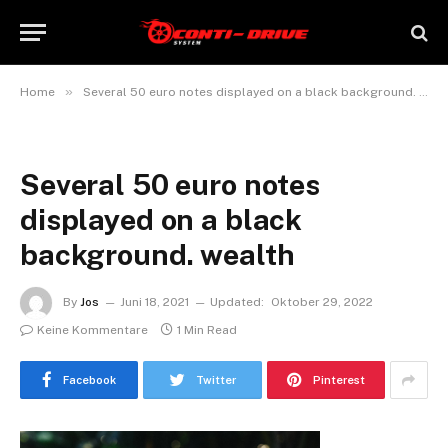
»
Home
Several 50 euro notes displayed on a black background. wealth
Several 50 euro notes
displayed on a black
background. wealth
By
Jos
Juni 18, 2021
Updated:
Oktober 29, 2022
Keine Kommentare
1 Min Read
Facebook
Twitter
Pinterest